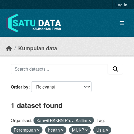
Skip to main content
Log in
Kumpulan data
Order by
1 dataset found
Organisasi:
Kanwil BKKBN Prov. Kaltim
Tag:
Perempuan
health
MUKP
Usia