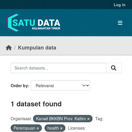
Skip to main content
Log in
Kumpulan data
Order by
1 dataset found
Organisasi:
Kanwil BKKBN Prov. Kaltim
Tag:
Perempuan
health
Licenses: