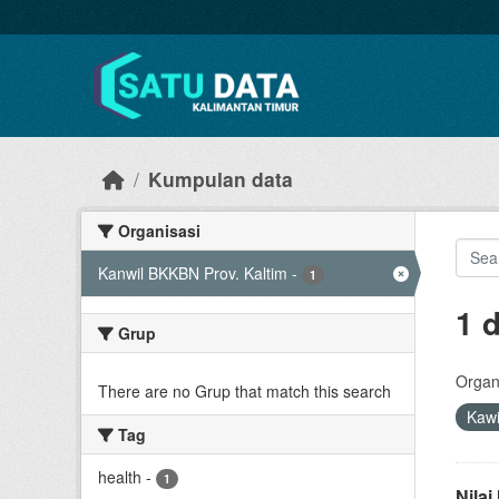
Skip to main content
Kumpulan data
Organisasi
Kanwil BKKBN Prov. Kaltim
-
1
1 
Grup
Organi
There are no Grup that match this search
Kaw
Tag
health
-
1
Nila