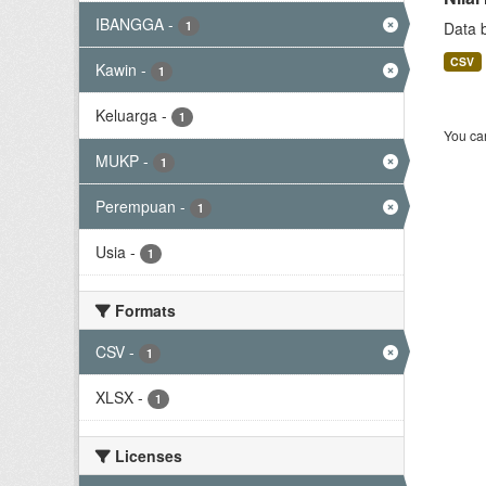
IBANGGA
-
1
Data 
CSV
Kawin
-
1
Keluarga
-
1
You can
MUKP
-
1
Perempuan
-
1
Usia
-
1
Formats
CSV
-
1
XLSX
-
1
Licenses