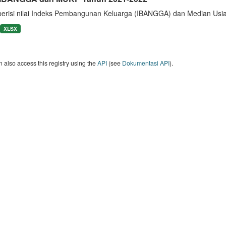
berisi nilai Indeks Pembangunan Keluarga (IBANGGA) dan Median U
XLSX
 also access this registry using the
API
(see
Dokumentasi API
).