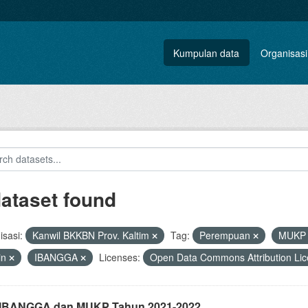
Kumpulan data
Organisasi
dataset found
sasi:
Kanwil BKKBN Prov. Kaltim
Tag:
Perempuan
MUK
in
IBANGGA
Licenses:
Open Data Commons Attribution Li
i IBANGGA dan MUKP Tahun 2021-2022