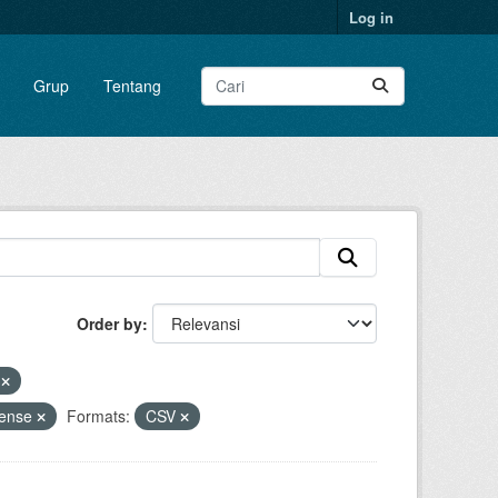
Log in
Grup
Tentang
Order by
P
cense
Formats:
CSV