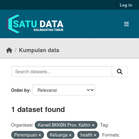
Skip to main content
Log in
Kumpulan data
Order by
1 dataset found
Organisasi:
Kanwil BKKBN Prov. Kaltim
Tag:
Perempuan
Keluarga
health
Formats: