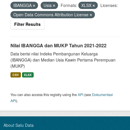
IBANGGA
Usia
Formats:
XLSX
Licenses:
Open Data Commons Attribution License
Filter Results
Nilai IBANGGA dan MUKP Tahun 2021-2022
Data berisi nilai Indeks Pembangunan Keluarga
(IBANGGA) dan Median Usia Kawin Pertama Perempuan
(MUKP)
CSV
XLSX
You can also access this registry using the
API
(see
Dokumentasi
API
).
About Satu Data