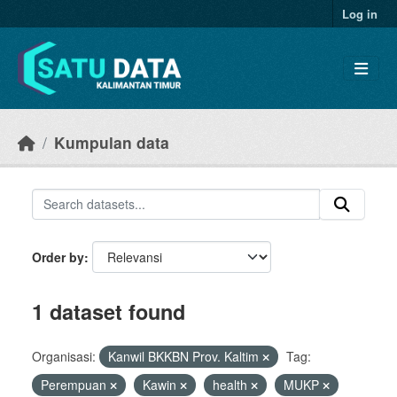
Skip to main content
Log in
Kumpulan data
Order by
1 dataset found
Organisasi:
Kanwil BKKBN Prov. Kaltim
Tag:
Perempuan
Kawin
health
MUKP