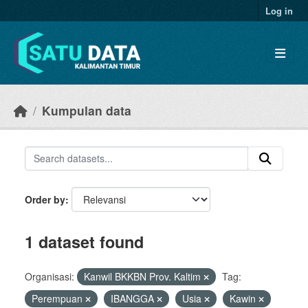
Skip to main content
Log in
Kumpulan data
Order by
1 dataset found
Organisasi:
Kanwil BKKBN Prov. Kaltim
Tag:
Perempuan
IBANGGA
Usia
Kawin