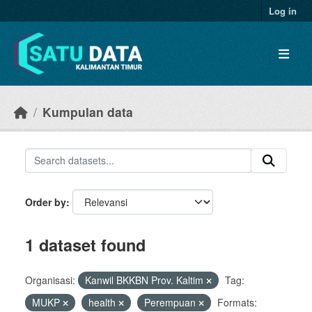
Skip to main content
Log in
Kumpulan data
Order by
1 dataset found
Organisasi:
Kanwil BKKBN Prov. Kaltim
Tag:
MUKP
health
Perempuan
Formats: