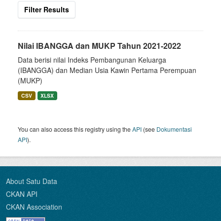
Filter Results
Nilai IBANGGA dan MUKP Tahun 2021-2022
Data berisi nilai Indeks Pembangunan Keluarga
(IBANGGA) dan Median Usia Kawin Pertama Perempuan
(MUKP)
CSV
XLSX
You can also access this registry using the
API
(see
Dokumentasi
API
).
About Satu Data
CKAN API
CKAN Association