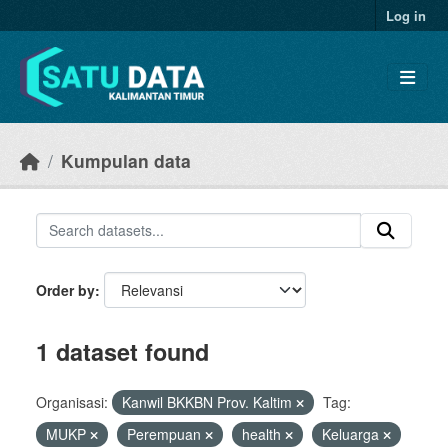
Skip to main content
Log in
Kumpulan data
Order by
1 dataset found
Organisasi:
Kanwil BKKBN Prov. Kaltim
Tag:
MUKP
Perempuan
health
Keluarga