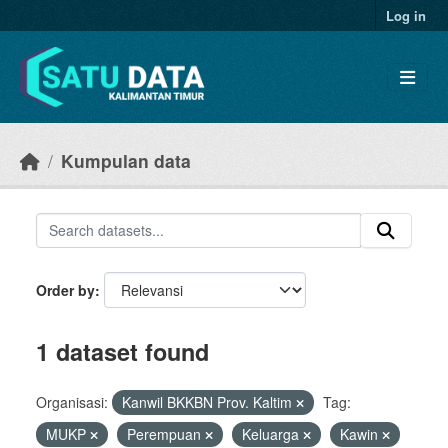
Skip to main content
Log in
Kumpulan data
Order by
1 dataset found
Organisasi:
Kanwil BKKBN Prov. Kaltim
Tag:
MUKP
Perempuan
Keluarga
Kawin