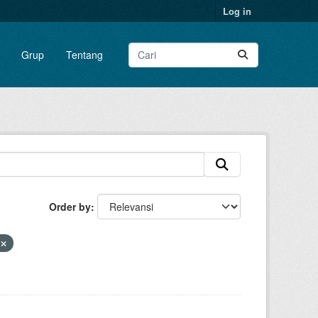
Log in
Grup
Tentang
Order by
n