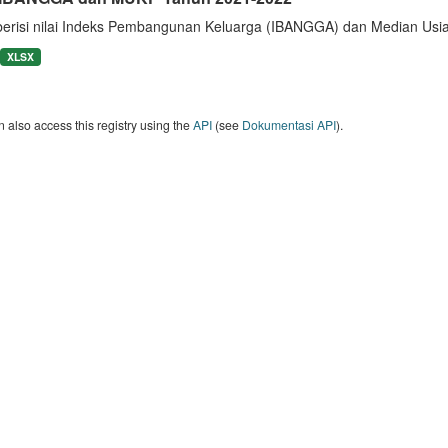
berisi nilai Indeks Pembangunan Keluarga (IBANGGA) dan Median U
XLSX
 also access this registry using the
API
(see
Dokumentasi API
).