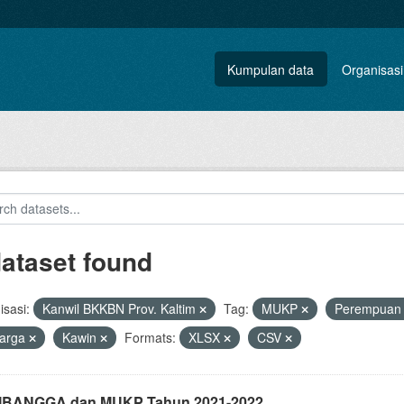
Kumpulan data
Organisasi
dataset found
sasi:
Kanwil BKKBN Prov. Kaltim
Tag:
MUKP
Perempua
uarga
Kawin
Formats:
XLSX
CSV
i IBANGGA dan MUKP Tahun 2021-2022