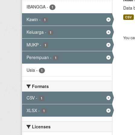
IBANGGA
-
1
Data 
CSV
Kawin
-
1
Keluarga
-
1
You can
MUKP
-
1
Perempuan
-
1
Usia
-
1
Formats
CSV
-
1
XLSX
-
1
Licenses