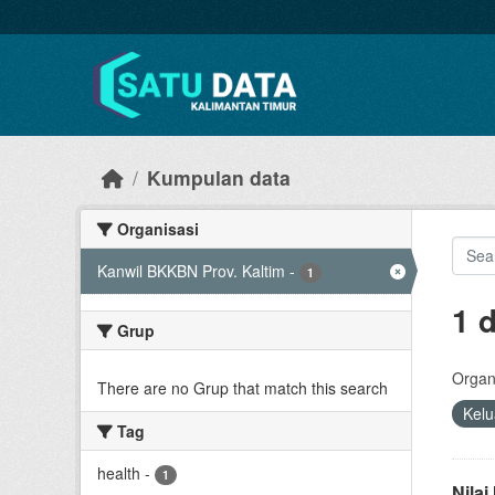
Skip to main content
Kumpulan data
Organisasi
Kanwil BKKBN Prov. Kaltim
-
1
1 
Grup
Organi
There are no Grup that match this search
Kel
Tag
health
-
1
Nila