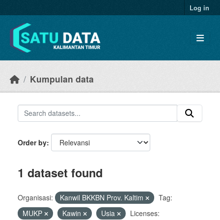
Skip to main content
Log in
Kumpulan data
Order by
1 dataset found
Organisasi:
Kanwil BKKBN Prov. Kaltim
Tag:
MUKP
Kawin
Usia
Licenses: