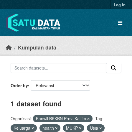
Skip to main content
Log in
Kumpulan data
Order by
1 dataset found
Organisasi:
Kanwil BKKBN Prov. Kaltim
Tag:
Keluarga
health
MUKP
Usia