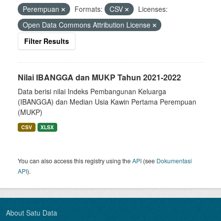
Perempuan
Formats:
CSV
Licenses:
Open Data Commons Attribution License
Filter Results
Nilai IBANGGA dan MUKP Tahun 2021-2022
Data berisi nilai Indeks Pembangunan Keluarga
(IBANGGA) dan Median Usia Kawin Pertama Perempuan
(MUKP)
CSV
XLSX
You can also access this registry using the
API
(see
Dokumentasi
API
).
About Satu Data