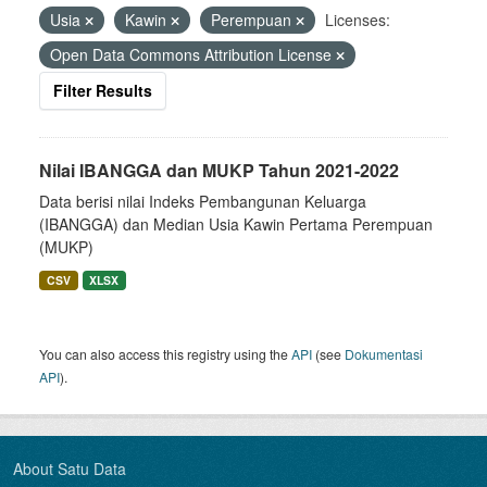
Usia
Kawin
Perempuan
Licenses:
Open Data Commons Attribution License
Filter Results
Nilai IBANGGA dan MUKP Tahun 2021-2022
Data berisi nilai Indeks Pembangunan Keluarga
(IBANGGA) dan Median Usia Kawin Pertama Perempuan
(MUKP)
CSV
XLSX
You can also access this registry using the
API
(see
Dokumentasi
API
).
About Satu Data