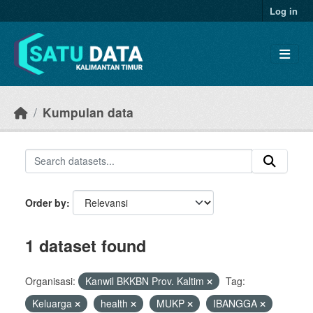
Skip to main content
Log in
Kumpulan data
Order by
1 dataset found
Organisasi:
Kanwil BKKBN Prov. Kaltim
Tag:
Keluarga
health
MUKP
IBANGGA