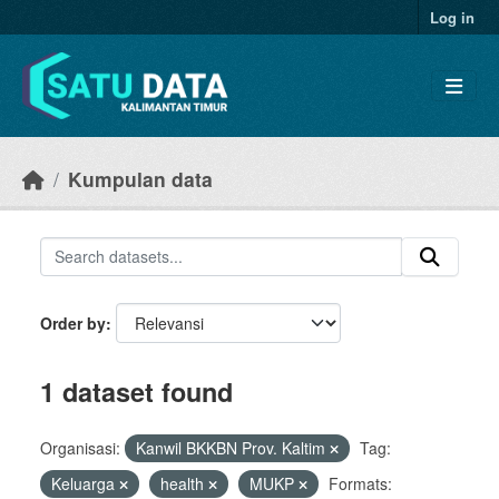
Skip to main content
Log in
Kumpulan data
Order by
1 dataset found
Organisasi:
Kanwil BKKBN Prov. Kaltim
Tag:
Keluarga
health
MUKP
Formats: