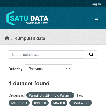
Skip to main content
Log in
Kumpulan data
Order by
1 dataset found
Organisasi:
Kanwil BKKBN Prov. Kaltim
Tag:
Keluarga
health
Kawin
IBANGGA