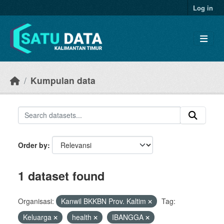
Skip to main content
Log in
Kumpulan data
Order by
1 dataset found
Organisasi:
Kanwil BKKBN Prov. Kaltim
Tag:
Keluarga
health
IBANGGA