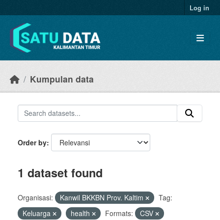
Skip to main content
Log in
Kumpulan data
Order by
1 dataset found
Organisasi:
Kanwil BKKBN Prov. Kaltim
Tag:
Keluarga
health
Formats:
CSV