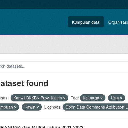
Kumpulan data
Organisasi
dataset found
sasi:
Kanwil BKKBN Prov. Kaltim
Tag:
Keluarga
Usia
empuan
Kawin
Licenses:
Open Data Commons Attribution 
i IBANGGA dan MUKP Tahun 2021-2022