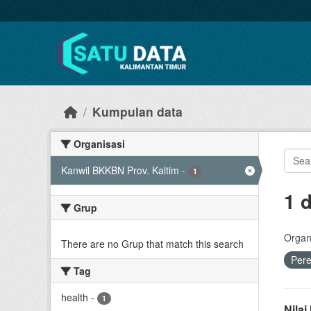
Skip to main content
Kumpulan data
Organisasi
Kanwil BKKBN Prov. Kaltim
-
1
1 
Grup
Organi
There are no Grup that match this search
Per
Tag
health
-
1
Nila