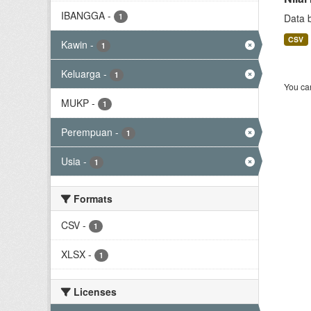
IBANGGA
-
1
Data 
CSV
Kawin
-
1
Keluarga
-
1
You can
MUKP
-
1
Perempuan
-
1
Usia
-
1
Formats
CSV
-
1
XLSX
-
1
Licenses