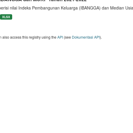
berisi nilai Indeks Pembangunan Keluarga (IBANGGA) dan Median U
XLSX
 also access this registry using the
API
(see
Dokumentasi API
).