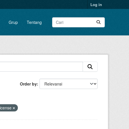
Log in
Grup
Tentang
Order by
License