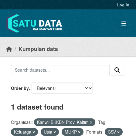
Skip to main content
Log in
Kumpulan data
Order by
1 dataset found
Organisasi:
Kanwil BKKBN Prov. Kaltim
Tag:
Keluarga
Usia
MUKP
Formats:
CSV