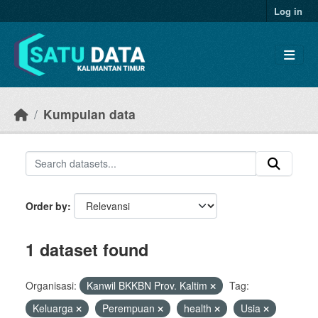
Skip to main content
Log in
Kumpulan data
Order by
1 dataset found
Organisasi:
Kanwil BKKBN Prov. Kaltim
Tag:
Keluarga
Perempuan
health
Usia