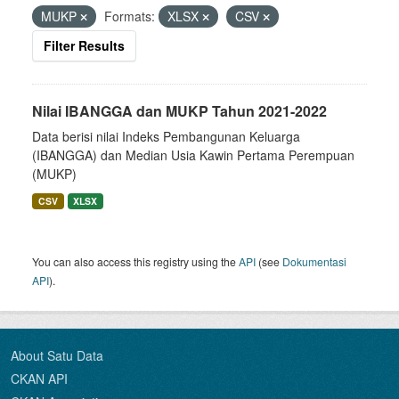
MUKP
Formats:
XLSX
CSV
Filter Results
Nilai IBANGGA dan MUKP Tahun 2021-2022
Data berisi nilai Indeks Pembangunan Keluarga
(IBANGGA) dan Median Usia Kawin Pertama Perempuan
(MUKP)
CSV
XLSX
You can also access this registry using the
API
(see
Dokumentasi
API
).
About Satu Data
CKAN API