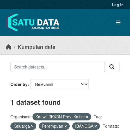
Skip to main content
Log in
Kumpulan data
Order by
1 dataset found
Organisasi:
Kanwil BKKBN Prov. Kaltim
Tag:
Keluarga
Perempuan
IBANGGA
Formats: