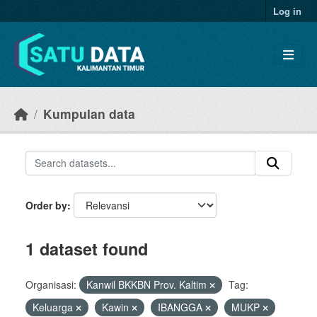
Skip to main content
Log in
Kumpulan data
Order by
1 dataset found
Organisasi:
Kanwil BKKBN Prov. Kaltim
Tag:
Keluarga
Kawin
IBANGGA
MUKP