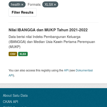
health
Formats:
XLSX
Filter Results
Nilai IBANGGA dan MUKP Tahun 2021-2022
Data berisi nilai Indeks Pembangunan Keluarga
(IBANGGA) dan Median Usia Kawin Pertama Perempuan
(MUKP)
CSV
XLSX
You can also access this registry using the
API
(see
Dokumentasi
API
).
About Satu Data
CKAN API