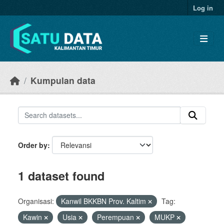
Skip to main content
Log in
Kumpulan data
Order by
1 dataset found
Organisasi:
Kanwil BKKBN Prov. Kaltim
Tag:
Kawin
Usia
Perempuan
MUKP