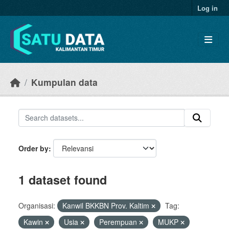
Skip to main content
Log in
Kumpulan data
Order by
1 dataset found
Organisasi:
Kanwil BKKBN Prov. Kaltim
Tag:
Kawin
Usia
Perempuan
MUKP