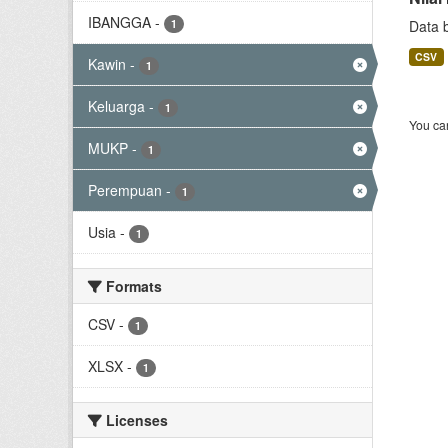
IBANGGA
-
1
Data 
CSV
Kawin
-
1
Keluarga
-
1
You can
MUKP
-
1
Perempuan
-
1
Usia
-
1
Formats
CSV
-
1
XLSX
-
1
Licenses