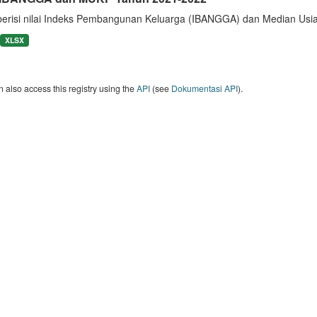
berisi nilai Indeks Pembangunan Keluarga (IBANGGA) dan Median U
XLSX
 also access this registry using the
API
(see
Dokumentasi API
).