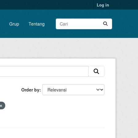
Log in
Grup
Tentang
Order by