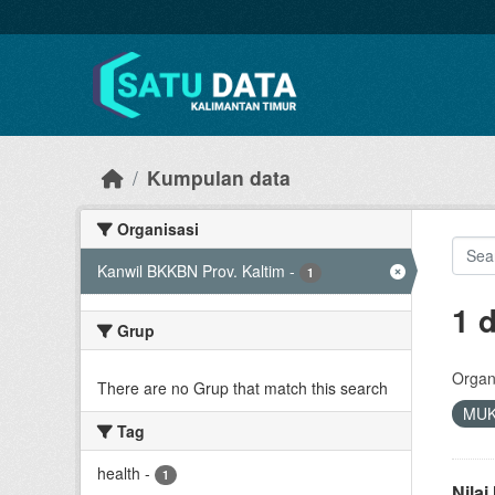
Skip to main content
Kumpulan data
Organisasi
Kanwil BKKBN Prov. Kaltim
-
1
1 
Grup
Organi
There are no Grup that match this search
MU
Tag
health
-
1
Nila