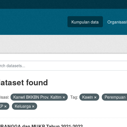
Kumpulan data
Organisasi
dataset found
sasi:
Kanwil BKKBN Prov. Kaltim
Tag:
Kawin
Perempuan
KP
Keluarga
i IBANGGA dan MUKP Tahun 2021-2022