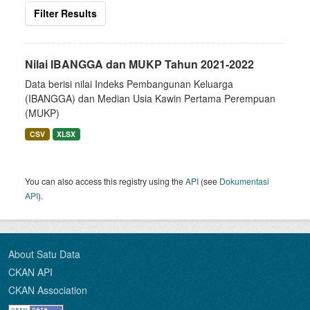
Filter Results
Nilai IBANGGA dan MUKP Tahun 2021-2022
Data berisi nilai Indeks Pembangunan Keluarga
(IBANGGA) dan Median Usia Kawin Pertama Perempuan
(MUKP)
CSV
XLSX
You can also access this registry using the
API
(see
Dokumentasi
API
).
About Satu Data
CKAN API
CKAN Association