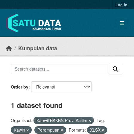
Skip to main content
Log in
Kumpulan data
Order by
1 dataset found
Organisasi:
Kanwil BKKBN Prov. Kaltim
Tag:
Kawin
Perempuan
Formats:
XLSX