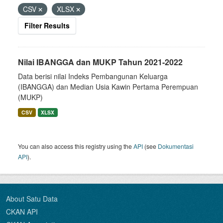
CSV
XLSX
Filter Results
Nilai IBANGGA dan MUKP Tahun 2021-2022
Data berisi nilai Indeks Pembangunan Keluarga
(IBANGGA) dan Median Usia Kawin Pertama Perempuan
(MUKP)
CSV
XLSX
You can also access this registry using the
API
(see
Dokumentasi
API
).
About Satu Data
CKAN API