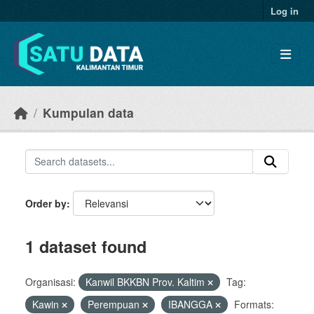
Skip to main content
Log in
Kumpulan data
Order by
1 dataset found
Organisasi:
Kanwil BKKBN Prov. Kaltim
Tag:
Kawin
Perempuan
IBANGGA
Formats: