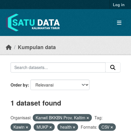
Skip to main content
Log in
Kumpulan data
Order by
1 dataset found
Organisasi:
Kanwil BKKBN Prov. Kaltim
Tag:
Kawin
MUKP
health
Formats:
CSV