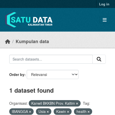
Skip to main content
Log in
Kumpulan data
Order by
1 dataset found
Organisasi:
Kanwil BKKBN Prov. Kaltim
Tag:
IBANGGA
Usia
Kawin
health