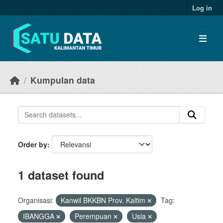
Skip to main content
Log in
Kumpulan data
Order by
1 dataset found
Organisasi:
Kanwil BKKBN Prov. Kaltim
Tag:
IBANGGA
Perempuan
Usia