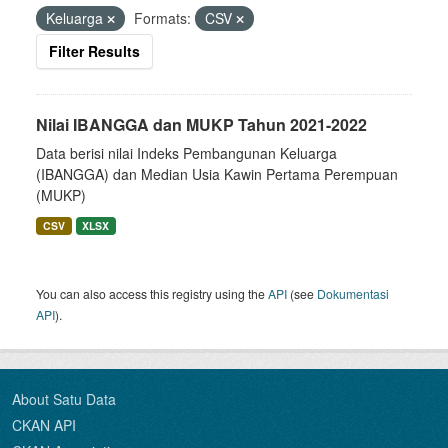
Keluarga
Formats:
CSV
Filter Results
Nilai IBANGGA dan MUKP Tahun 2021-2022
Data berisi nilai Indeks Pembangunan Keluarga
(IBANGGA) dan Median Usia Kawin Pertama Perempuan
(MUKP)
CSV
XLSX
You can also access this registry using the
API
(see
Dokumentasi
API
).
About Satu Data
CKAN API