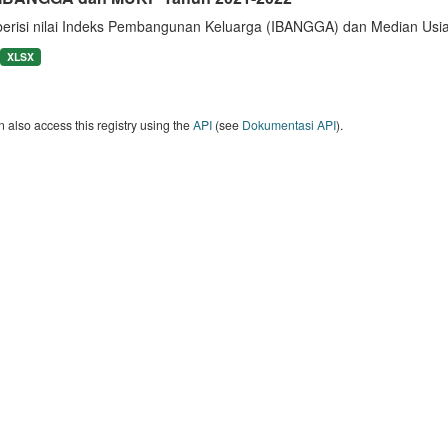
berisi nilai Indeks Pembangunan Keluarga (IBANGGA) dan Median U
XLSX
 also access this registry using the
API
(see
Dokumentasi API
).