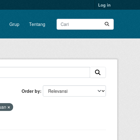
Log in
Grup
Tentang
Order by
uan