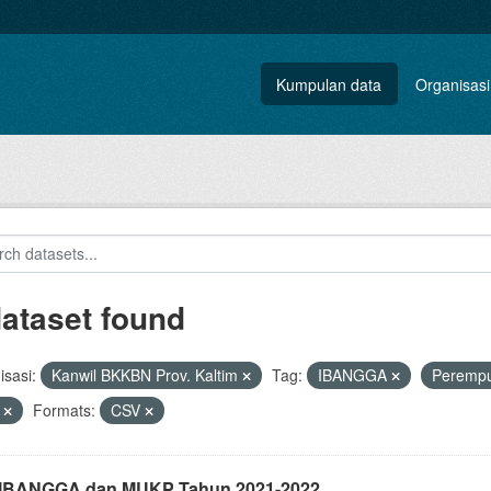
Kumpulan data
Organisasi
dataset found
sasi:
Kanwil BKKBN Prov. Kaltim
Tag:
IBANGGA
Peremp
a
Formats:
CSV
i IBANGGA dan MUKP Tahun 2021-2022