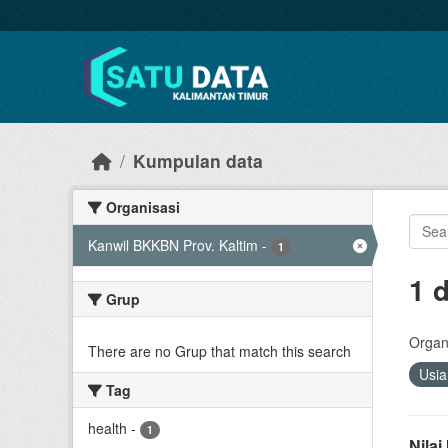
Skip to main content
Kumpulan data
Organisasi
Kanwil BKKBN Prov. Kaltim
-
1
1 
Grup
Organi
There are no Grup that match this search
Usi
Tag
health
-
1
Nila