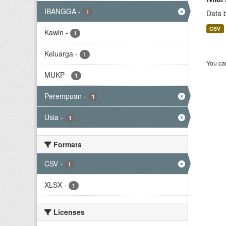
IBANGGA
-
1
Data 
CSV
Kawin
-
1
Keluarga
-
1
You can
MUKP
-
1
Perempuan
-
1
Usia
-
1
Formats
CSV
-
1
XLSX
-
1
Licenses