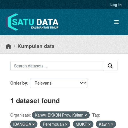
Skip to main content
Log in
Kumpulan data
Order by
1 dataset found
Organisasi:
Kanwil BKKBN Prov. Kaltim
Tag:
IBANGGA
Perempuan
MUKP
Kawin