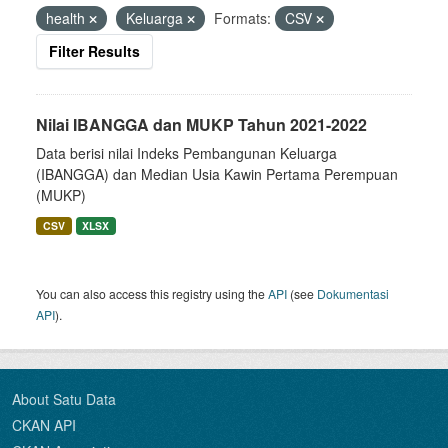
health
Keluarga
Formats:
CSV
Filter Results
Nilai IBANGGA dan MUKP Tahun 2021-2022
Data berisi nilai Indeks Pembangunan Keluarga
(IBANGGA) dan Median Usia Kawin Pertama Perempuan
(MUKP)
CSV
XLSX
You can also access this registry using the
API
(see
Dokumentasi
API
).
About Satu Data
CKAN API