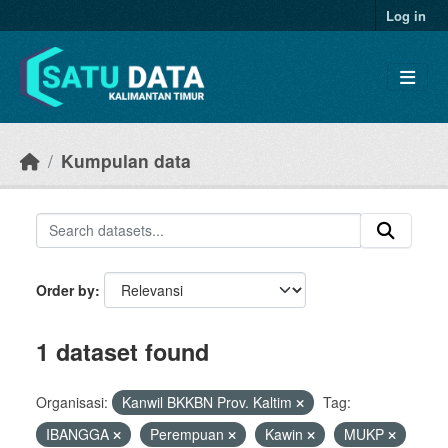
Skip to main content
Log in
Kumpulan data
Order by
1 dataset found
Organisasi:
Kanwil BKKBN Prov. Kaltim
Tag:
IBANGGA
Perempuan
Kawin
MUKP