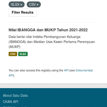
XLSX
CSV
Filter Results
Nilai IBANGGA dan MUKP Tahun 2021-2022
Data berisi nilai Indeks Pembangunan Keluarga
(IBANGGA) dan Median Usia Kawin Pertama Perempuan
(MUKP)
CSV
XLSX
You can also access this registry using the
API
(see
Dokumentasi
API
).
About Satu Data
CKAN API