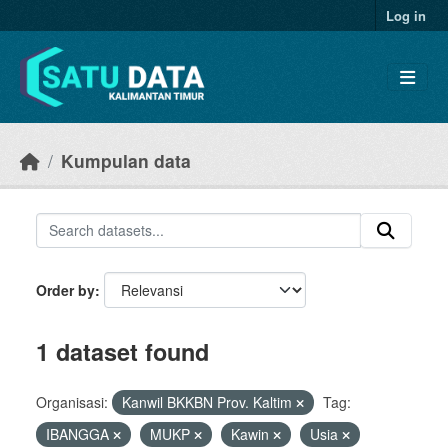
Skip to main content
Log in
Kumpulan data
Order by
1 dataset found
Organisasi:
Kanwil BKKBN Prov. Kaltim
Tag:
IBANGGA
MUKP
Kawin
Usia