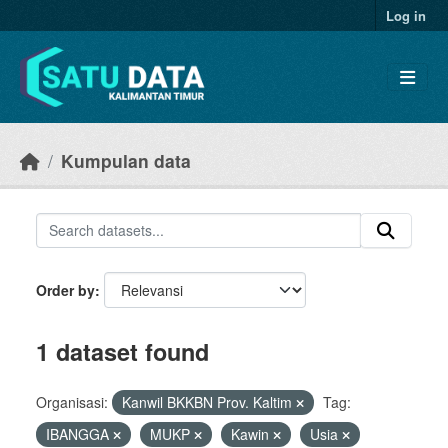
Skip to main content
Log in
Kumpulan data
Order by
1 dataset found
Organisasi:
Kanwil BKKBN Prov. Kaltim
Tag:
IBANGGA
MUKP
Kawin
Usia