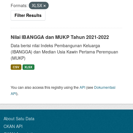
Formats:
XLSX
Filter Results
Nilai IBANGGA dan MUKP Tahun 2021-2022
Data berisi nilai Indeks Pembangunan Keluarga
(IBANGGA) dan Median Usia Kawin Pertama Perempuan
(MUKP)
CSV
XLSX
You can also access this registry using the
API
(see
Dokumentasi
API
).
About Satu Data
CKAN API