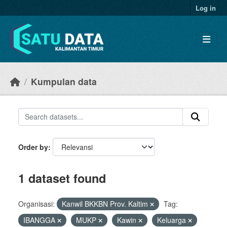
Skip to main content
Log in
Kumpulan data
Order by
1 dataset found
Organisasi:
Kanwil BKKBN Prov. Kaltim
Tag:
IBANGGA
MUKP
Kawin
Keluarga