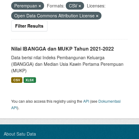
Perempuan
Formats:
CSV
Licenses:
Open Data Commons Attribution License
Filter Results
Nilai IBANGGA dan MUKP Tahun 2021-2022
Data berisi nilai Indeks Pembangunan Keluarga
(IBANGGA) dan Median Usia Kawin Pertama Perempuan
(MUKP)
CSV
XLSX
You can also access this registry using the
API
(see
Dokumentasi
API
).
About Satu Data