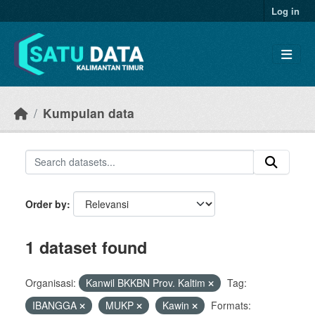
Skip to main content
Log in
Kumpulan data
Order by
1 dataset found
Organisasi:
Kanwil BKKBN Prov. Kaltim
Tag:
IBANGGA
MUKP
Kawin
Formats: