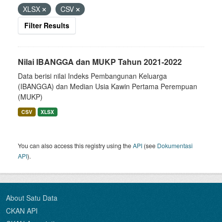
XLSX
CSV
Filter Results
Nilai IBANGGA dan MUKP Tahun 2021-2022
Data berisi nilai Indeks Pembangunan Keluarga
(IBANGGA) dan Median Usia Kawin Pertama Perempuan
(MUKP)
CSV
XLSX
You can also access this registry using the
API
(see
Dokumentasi
API
).
About Satu Data
CKAN API