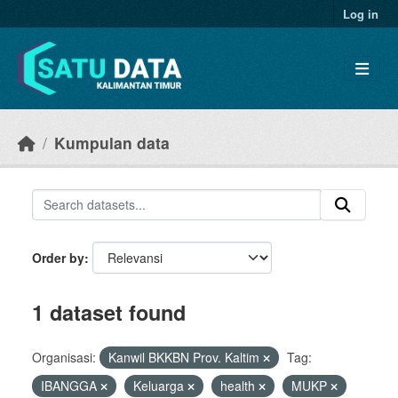
Skip to main content
Log in
Kumpulan data
Order by
1 dataset found
Organisasi:
Kanwil BKKBN Prov. Kaltim
Tag:
IBANGGA
Keluarga
health
MUKP