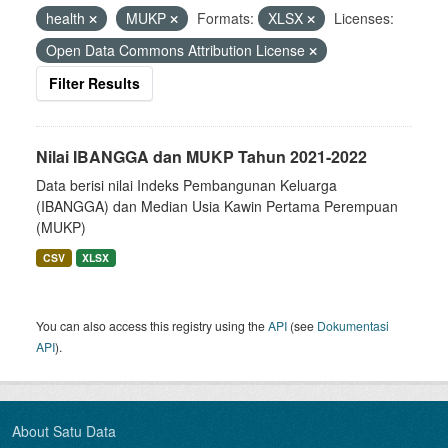
health
MUKP
Formats:
XLSX
Licenses:
Open Data Commons Attribution License
Filter Results
Nilai IBANGGA dan MUKP Tahun 2021-2022
Data berisi nilai Indeks Pembangunan Keluarga
(IBANGGA) dan Median Usia Kawin Pertama Perempuan
(MUKP)
CSV
XLSX
You can also access this registry using the
API
(see
Dokumentasi
API
).
About Satu Data