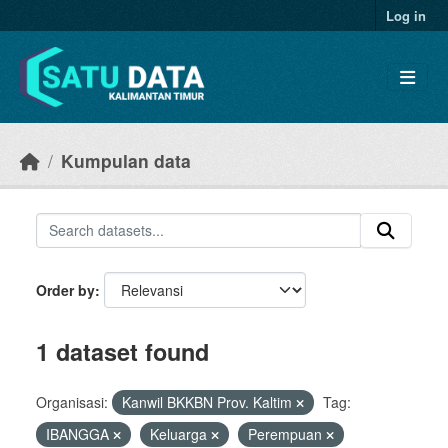
Skip to main content
Log in
Kumpulan data
Order by
1 dataset found
Organisasi:
Kanwil BKKBN Prov. Kaltim
Tag:
IBANGGA
Keluarga
Perempuan