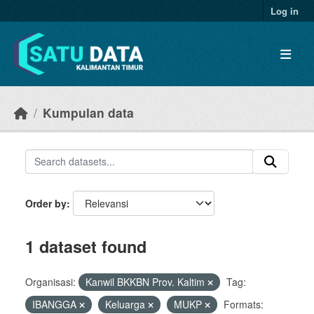
Skip to main content
Log in
Kumpulan data
Order by
1 dataset found
Organisasi:
Kanwil BKKBN Prov. Kaltim
Tag:
IBANGGA
Keluarga
MUKP
Formats: