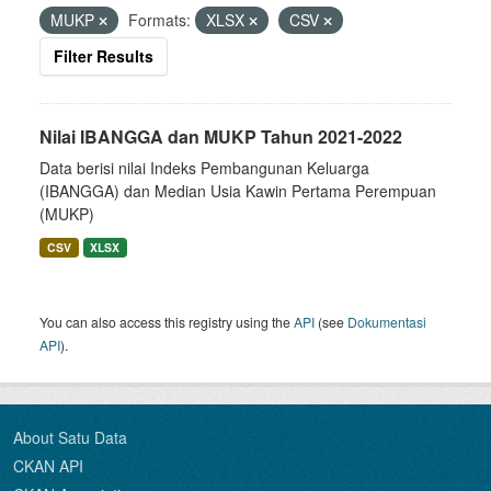
MUKP
Formats:
XLSX
CSV
Filter Results
Nilai IBANGGA dan MUKP Tahun 2021-2022
Data berisi nilai Indeks Pembangunan Keluarga
(IBANGGA) dan Median Usia Kawin Pertama Perempuan
(MUKP)
CSV
XLSX
You can also access this registry using the
API
(see
Dokumentasi
API
).
About Satu Data
CKAN API