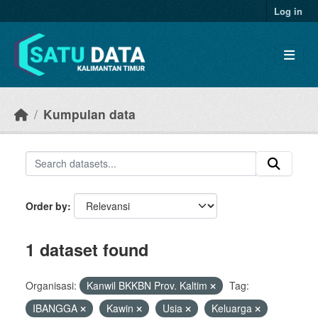
Skip to main content
Log in
Kumpulan data
Order by
1 dataset found
Organisasi:
Kanwil BKKBN Prov. Kaltim
Tag:
IBANGGA
Kawin
Usia
Keluarga