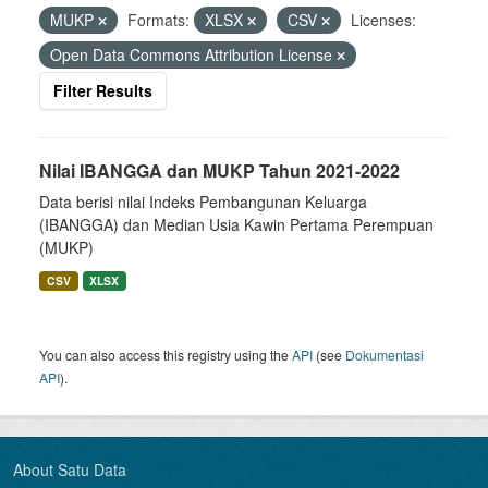
MUKP
Formats:
XLSX
CSV
Licenses:
Open Data Commons Attribution License
Filter Results
Nilai IBANGGA dan MUKP Tahun 2021-2022
Data berisi nilai Indeks Pembangunan Keluarga
(IBANGGA) dan Median Usia Kawin Pertama Perempuan
(MUKP)
CSV
XLSX
You can also access this registry using the
API
(see
Dokumentasi
API
).
About Satu Data