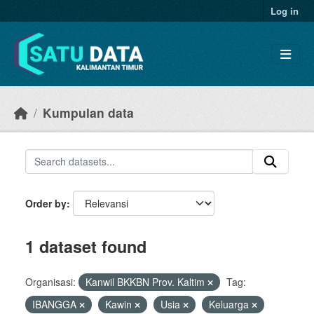
Skip to main content
Log in
Kumpulan data
Order by
1 dataset found
Organisasi:
Kanwil BKKBN Prov. Kaltim
Tag:
IBANGGA
Kawin
Usia
Keluarga