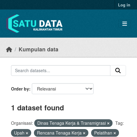
Skip to main content
Log in
Kumpulan data
Order by
1 dataset found
Organisasi:
Dinas Tenaga Kerja & Transmigrasi
Tag:
Upah
Rencana Tenaga Kerja
Pelatihan