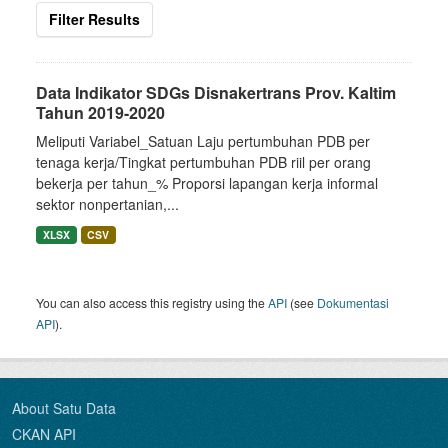
Filter Results
Data Indikator SDGs Disnakertrans Prov. Kaltim
Tahun 2019-2020
Meliputi Variabel_Satuan Laju pertumbuhan PDB per
tenaga kerja/Tingkat pertumbuhan PDB riil per orang
bekerja per tahun_% Proporsi lapangan kerja informal
sektor nonpertanian,...
XLSX
CSV
You can also access this registry using the
API
(see
Dokumentasi
API
).
About Satu Data
CKAN API