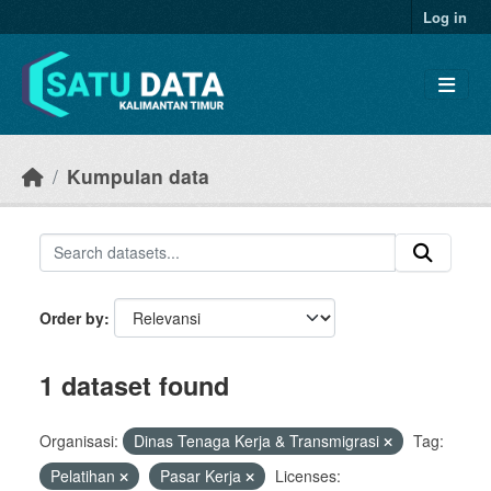
Skip to main content
Log in
Kumpulan data
Order by
1 dataset found
Organisasi:
Dinas Tenaga Kerja & Transmigrasi
Tag:
Pelatihan
Pasar Kerja
Licenses: