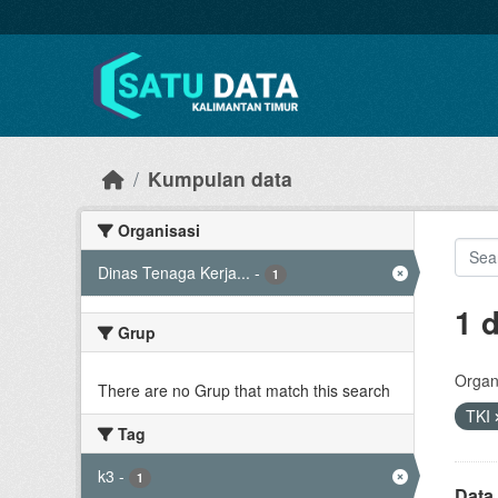
Skip to main content
Kumpulan data
Organisasi
Dinas Tenaga Kerja...
-
1
1 
Grup
Organi
There are no Grup that match this search
TKI
Tag
k3
-
1
Data