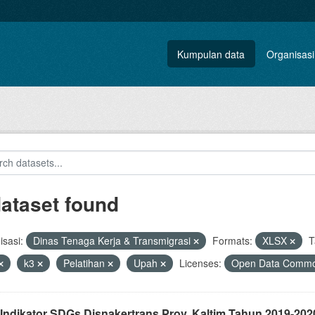
Kumpulan data
Organisasi
dataset found
sasi:
Dinas Tenaga Kerja & Transmigrasi
Formats:
XLSX
T
k3
Pelatihan
Upah
Licenses:
Open Data Common
 Indikator SDGs Disnakertrans Prov. Kaltim Tahun 2019-202