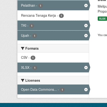
Pelatihan
-
1
Melip
Propor
Rencana Tenaga Kerja
-
1
XLSX
TKI
-
1
You can
Upah
-
1
Formats
CSV
-
1
XLSX
-
1
Licenses
Open Data Commons...
-
1