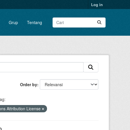
Log in
Grup
Tentang
Order by
ag:
s Attribution License
0