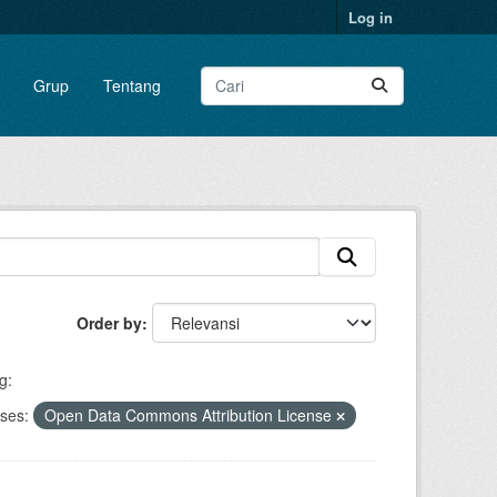
Log in
Grup
Tentang
Order by
g:
ses:
Open Data Commons Attribution License