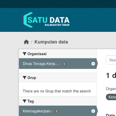
Skip to main content
Kumpulan data
Organisasi
Dinas Tenaga Kerja...
-
1
1 
Grup
Organi
There are no Grup that match this search
Ket
Tag
Ketenagakerjaan
-
1
Data