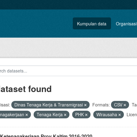
Kumpulan data
Organisasi
dataset found
sasi:
Dinas Tenaga Kerja & Transmigrasi
Formats:
CSV
Ta
enagakerjaan
Tenaga Kerja
PHK
Wirausaha
Licen
 Ketenagakerjaan Prov Kaltim 2016-2020