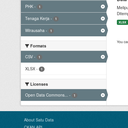
PHK
-
1
Melip
Ditem
Tenaga Kerja
-
1
XLSX
Wirausaha
-
1
You can
Formats
CSV
-
1
XLSX
-
1
Licenses
Open Data Commons...
-
1
About Satu Data
CKAN API