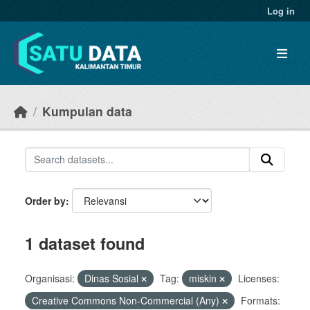
Skip to main content
Log in
Kumpulan data
Order by
1 dataset found
Organisasi:
Dinas Sosial
Tag:
miskin
Licenses:
Creative Commons Non-Commercial (Any)
Formats: