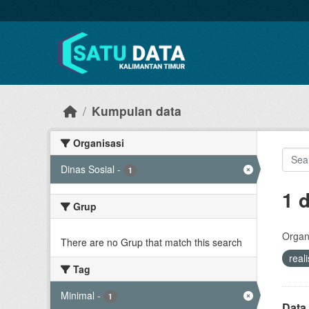
Skip to main content
Kumpulan data
Organisasi
Dinas Sosial
-
1
1 
Grup
Organi
There are no Grup that match this search
real
Tag
Minimal
-
1
Data 