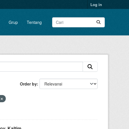
Log in
Grup
Tentang
Order by
r
v. Kaltim...