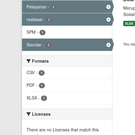
Pelayanan
-
1
Merup
Sosial
realisasi
-
1
XLSX
SPM
-
1
You can
Standar
-
1
Formats
CSV
-
1
PDF
-
1
XLSX
-
1
Licenses
There are no Licenses that match this