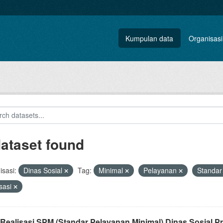
Kumpulan data
Organisasi
dataset found
sasi:
Dinas Sosial
Tag:
Minimal
Pelayanan
Standa
isasi
Realisasi SPM (Standar Pelayanan Minimal) Dinas Sosial Pro