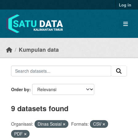
Skip to main content
Log in
Kumpulan data
Order by
9 datasets found
Organisasi:
Dinas Sosial
Formats:
CSV
PDF